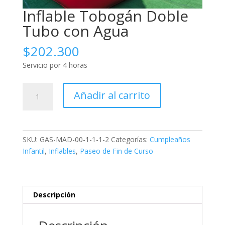
Inflable Tobogán Doble
Tubo con Agua
$
202.300
Servicio por 4 horas
Inflable
Añadir al carrito
Tobogán
Doble
Tubo
con
SKU:
GAS-MAD-00-1-1-1-2
Categorías:
Cumpleaños
Agua
Infantil
,
Inflables
,
Paseo de Fin de Curso
cantidad
Descripción